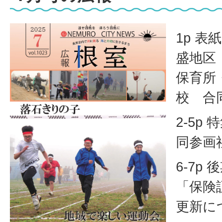
1p 
盛地区
保育所
校 合
2-5p
同参画
6-7p
「保険
更新に