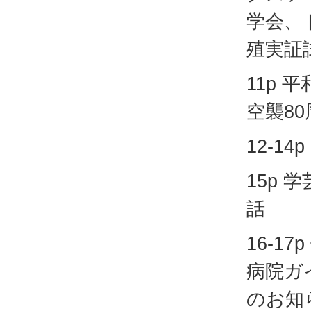
学会、
殖実証
11p 
空襲8
12-14
15p 
話
16-1
病院ガ
のお知