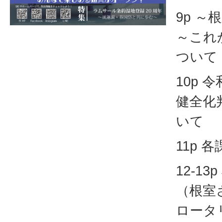
9p 
～これ
ついて
10p 
健全化
いて
11p 
12-1
（根室
ロータ