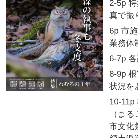
2-5p
真で振
6p 
業務体
6-7p
8-9p
状況を
10-1
（まる
市文化