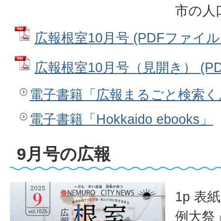
市の人
広報根室10月号 (PDFファイル: 
広報根室10月号（見開き） (PDF
電子書籍「広報まるごと検索く
電子書籍「Hokkaido ebooks」
9月号の広報
1p 
例大祭