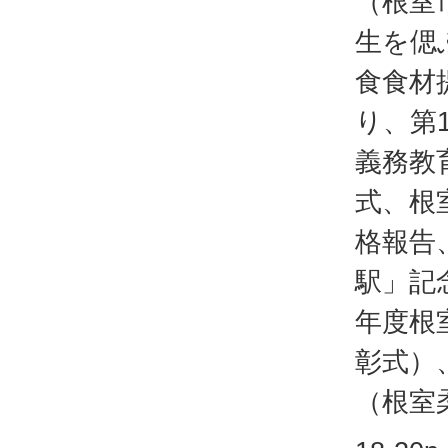
（根室
生を偲
食食材
り、第
義務教
式、根
格報告
駅」記
年度根
彰式）
（根室