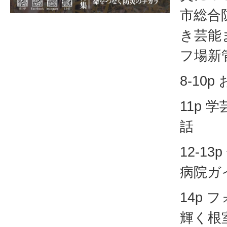
市総合
き芸能
フ場新
8-10p 
11p 
話
12-1
病院ガ
14p
輝く根