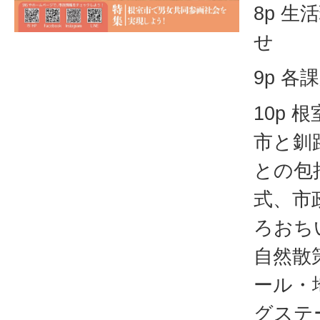
8p 
せ
9p 
10p
市と釧
との包
式、市
ろおち
自然散
ール・
グステ