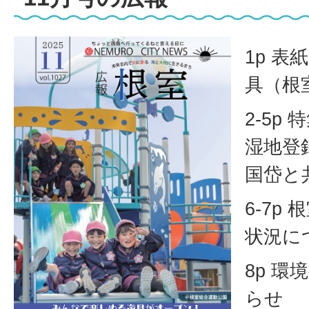
1p 
具（根
2-5p
湿地登
国岱と
6-7p
状況に
8p 
らせ