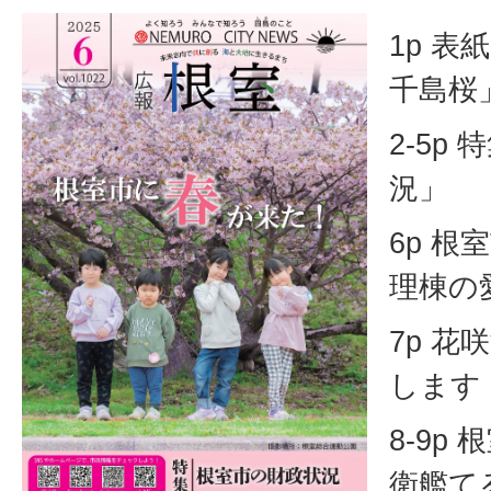
1p 
千島桜
2-5p
況」
6p 
理棟の
7p 
します
8-9p
衛艦て