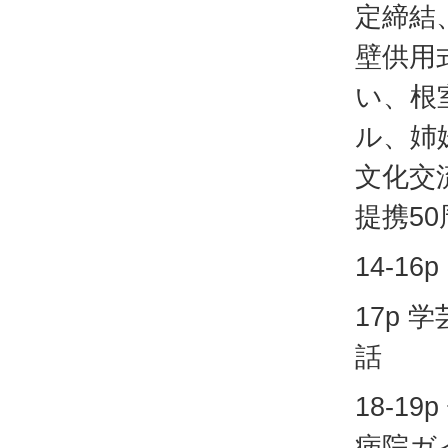
定締結
壁供用
い、根
ル、姉
文化交
提携5
14-16p
17p 
話
18-1
病院ガ