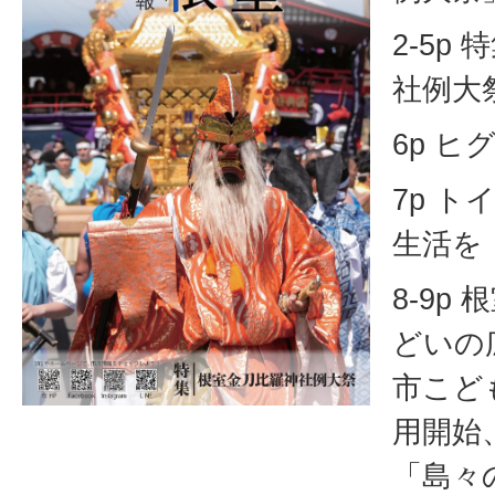
2-5p
社例大
6p ヒ
7p 
生活を
8-9p
どいの
市こど
用開始
「島々