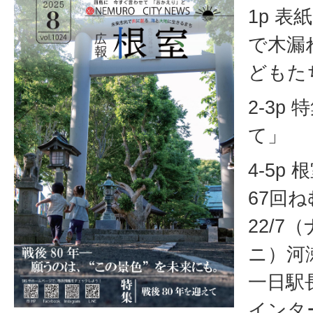
1p 
で木漏
どもた
2-3p
て」
4-5p
67回
22/
ニ）河
一日駅
インタ