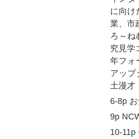
に向け
業、市
ろ～ね
究見学
年フォ
アップ
土漫才
6-8p お
9p N
10-1