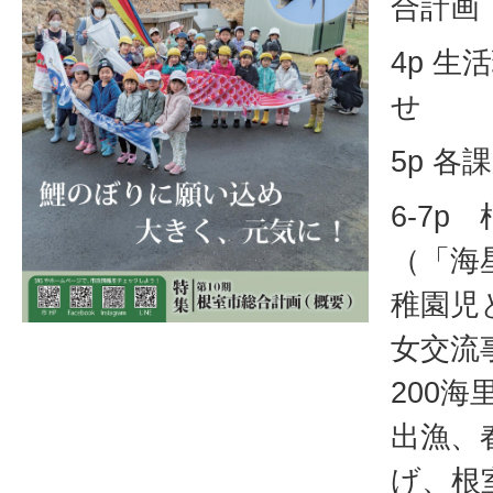
合計画
4p 
せ
5p 
6-7p
（「海
稚園児
女交流
200
出漁、
げ、根