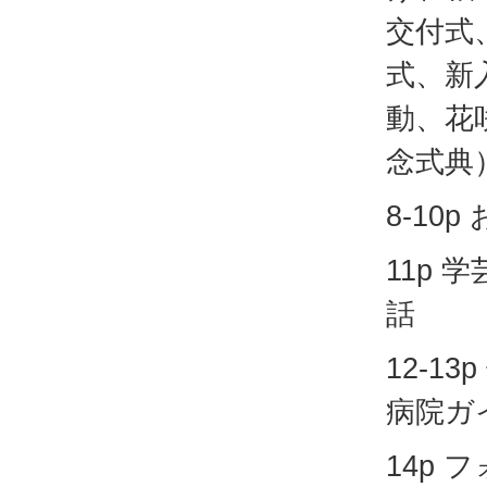
交付式
式、新
動、花
念式典
8-10
11p 
話
12-1
病院ガ
14p