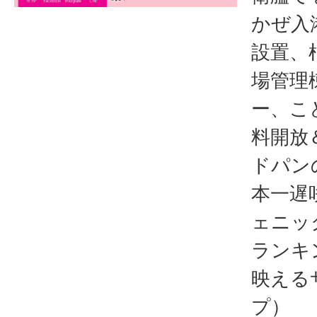
かぜ入
設置、
場管理
ー、こど
料開放
ドパン
本一遅
ェニッ
ランキ
映える
プ）