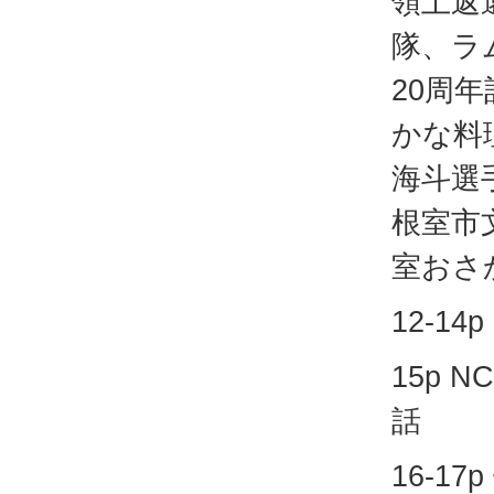
領土返
隊、ラ
20周
かな料
海斗選
根室市
室おさ
12-14p
15p N
話
16-1