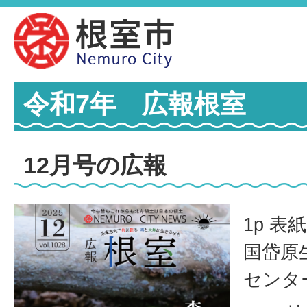
令和7年 広報根室
12月号の広報
1p 
国岱原
センタ