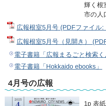
輝く根
市の人
広報根室5月号 (PDFファイル: 8
広報根室5月号（見開き） (PDFフ
電子書籍「広報まるごと検索く
電子書籍「Hokkaido ebooks」
4月号の広報
1p 