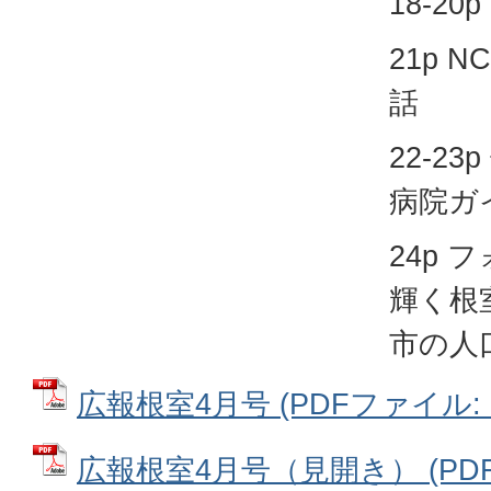
18-2
21p 
話
22-2
病院ガ
24p
輝く根
市の人
広報根室4月号 (PDFファイル: 1
広報根室4月号（見開き） (PDFフ