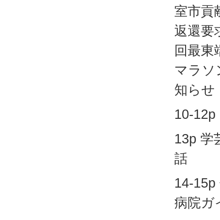
室市貢
返還要
回最東
マラソ
知らせ
10-12p
13p 
話
14-1
病院ガ