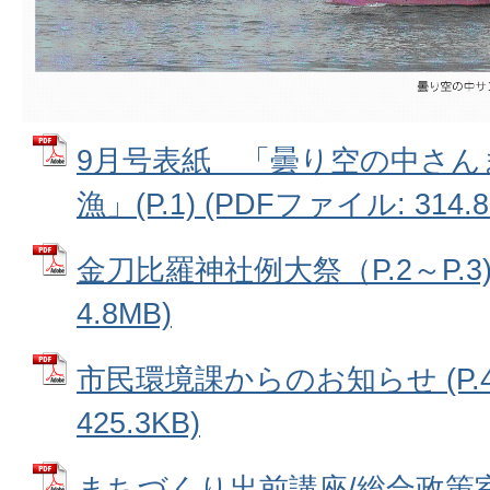
9月号表紙 「曇り空の中さん
漁」(P.1) (PDFファイル: 314.8
金刀比羅神社例大祭（P.2～P.3)
4.8MB)
市民環境課からのお知らせ (P.4)
425.3KB)
まちづくり出前講座/総合政策