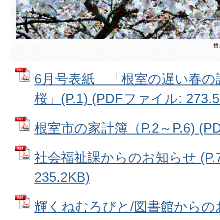
6月号表紙 「根室の遅い春の
桜」(P.1) (PDFファイル: 273.5
根室市の家計簿（P.2～P.6) (PD
社会福祉課からのお知らせ (P.7)
235.2KB)
輝くねむろびと/図書館からのお