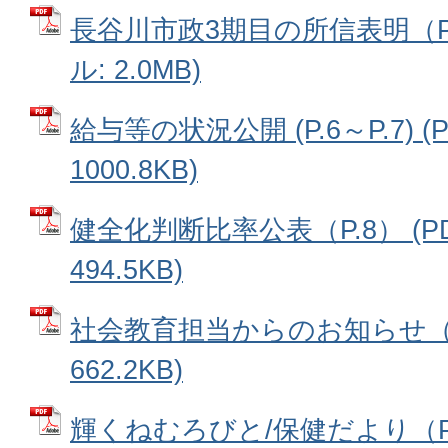
長谷川市政3期目の所信表明（P.2
ル: 2.0MB)
給与等の状況公開 (P.6～P.7) 
1000.8KB)
健全化判断比率公表（P.8） (P
494.5KB)
社会教育担当からのお知らせ（P.
662.2KB)
輝くねむろびと/保健だより（P.1