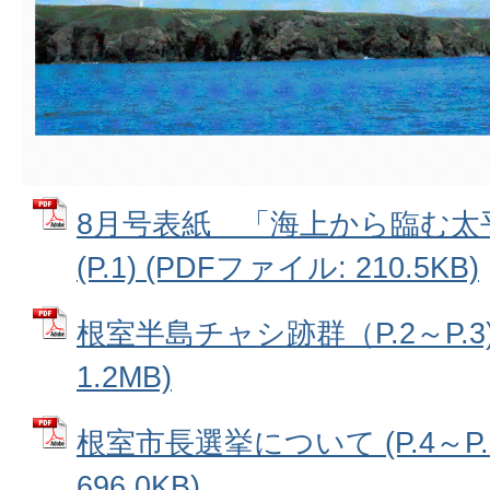
8月号表紙 「海上から臨む太
(P.1) (PDFファイル: 210.5KB)
根室半島チャシ跡群（P.2～P.3)
1.2MB)
根室市長選挙について (P.4～P.5
696.0KB)