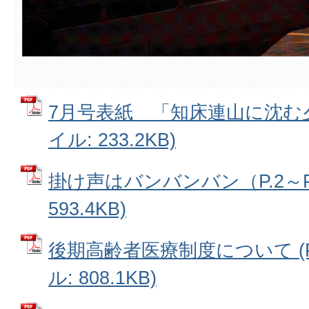
7月号表紙 「知床連山に沈む夕陽」
イル: 233.2KB)
掛け声はバンバンバン（P.2～P.3
593.4KB)
後期高齢者医療制度について (P.4
ル: 808.1KB)