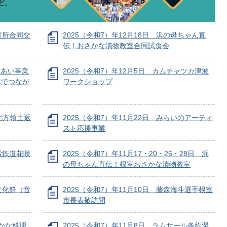
保育所合同交
2025（令和7）年12月18日 浜の母ちゃん直
伝！おさかな漬物教室合同試食会
れあい事業
2025（令和7）年12月5日 カムチャツカ津波
本でつなが
ワークショップ
 北方領土返
2025（令和7）年11月22日 みらいのアーティ
スト応援事業
探索鉄道花咲
2025（令和7）年11月17・20・26・28日 浜
の母ちゃん直伝！根室おさかな漬物教室
市文化祭（音
2025（令和7）年11月10日 藤森海斗選手根室
市長表敬訪問
さかな料理
2025（令和7）年11月8日 ラムサール条約湿