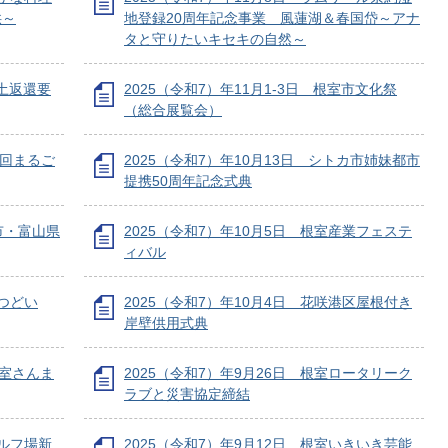
供～
地登録20周年記念事業 風蓮湖＆春国岱～アナ
タと守りたいキセキの自然～
領土返還要
2025（令和7）年11月1-3日 根室市文化祭
（総合展覧会）
16回まるご
2025（令和7）年10月13日 シトカ市姉妹都市
提携50周年記念式典
都市・富山県
2025（令和7）年10月5日 根室産業フェステ
ィバル
のつどい
2025（令和7）年10月4日 花咲港区屋根付き
岸壁供用式典
根室さんま
2025（令和7）年9月26日 根室ロータリーク
ラブと災害協定締結
ゴルフ場新
2025（令和7）年9月12日 根室いきいき芸能