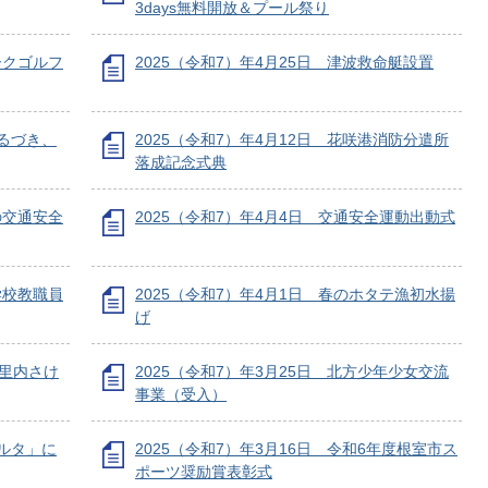
3days無料開放＆プール祭り
ークゴルフ
2025（令和7）年4月25日 津波救命艇設置
てるづき、
2025（令和7）年4月12日 花咲港消防分遣所
落成記念式典
の交通安全
2025（令和7）年4月4日 交通安全運動出動式
学校教職員
2025（令和7）年4月1日 春のホタテ漁初水揚
げ
海里内さけ
2025（令和7）年3月25日 北方少年少女交流
事業（受入）
カルタ」に
2025（令和7）年3月16日 令和6年度根室市ス
ポーツ奨励賞表彰式