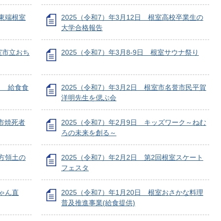
最東端根室
2025（令和7）年3月12日 根室高校卒業生の
大学合格報告
根室市立おち
2025（令和7）年3月8-9日 根室サウナ祭り
日 給食食
2025（令和7）年3月2日 根室市名誉市民平賀
洋明先生を偲ぶ会
室市焼死者
2025（令和7）年2月9日 キッズワーク～ねむ
ろの未来を創る～
北方領土の
2025（令和7）年2月2日 第2回根室スケート
フェスタ
ちゃん直
2025（令和7）年1月20日 根室おさかな料理
普及推進事業(給食提供)