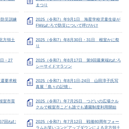
まつり
合防災訓練
2025（令和7）年9月1日 海星学校児童生徒が
FMねむろで防災について呼びかけ
・北方領土
2025（令和7）年8月30日・31日 根室かに祭
り
2日・27
2025（令和7）年8月17日 第9回最東端ねむろ
シーサイドマラソン
返還要求根
2025（令和7）年8月1日-24日 山田淳子氏写
真展「島々の記憶」
度根室市貢
2025（令和7）年7月25日 つどいの広場クル
クルで根室市こども誰でも通園制度利用開始
67回ねむ
2025（令和7）年7月12日 戦後80周年フォー
ラムお笑いコンビアップダウンによる北方領土