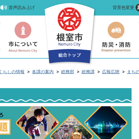
音声読み上げ
背景色変更
くらしの情報
各課の案内
総務部
総務課
広報広聴
まち