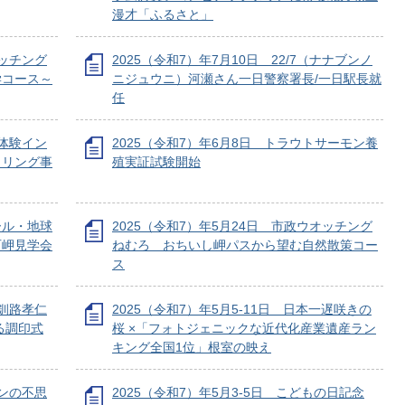
漫才「ふるさと」
オッチング
2025（令和7）年7月10日 22/7（ナナブンノ
学コース～
ニジュウニ）河瀬さん一日警察署長/一日駅長就
任
業体験イン
2025（令和7）年6月8日 トラウトサーモン養
タリング事
殖実証試験開始
ール・地球
2025（令和7）年5月24日 市政ウオッチング
石岬見学会
ねむろ おちいし岬パスから望む自然散策コー
ス
と釧路孝仁
2025（令和7）年5月5-11日 日本一遅咲きの
る調印式
桜 ×「フォトジェニックな近代化産業遺産ラン
キング全国1位」根室の映え
パンの不思
2025（令和7）年5月3-5日 こどもの日記念