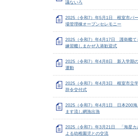
議ないろ
2025（令和7）年5月1日 根室市パ
場管理棟オープンセレモニー
2025（令和7）年4月17日 護衛艦
練習艦しまかぜ入港歓迎式
2025（令和7）年4月8日 新入学期
運動
2025（令和7）年4月3日 根室市立
辞令交付式
2025（令和7）年4月1日 日本200
ます流し網漁出漁
2025（令和7）年3月21日 「海星
よる幼稚園児との交流