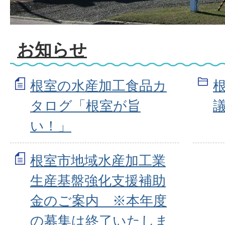
お知らせ
根室の水産加工食品カ
根
タログ「根室が旨
い！」
根室市地域水産加工業
生産基盤強化支援補助
金のご案内 ※本年度
の募集は終了いたしま