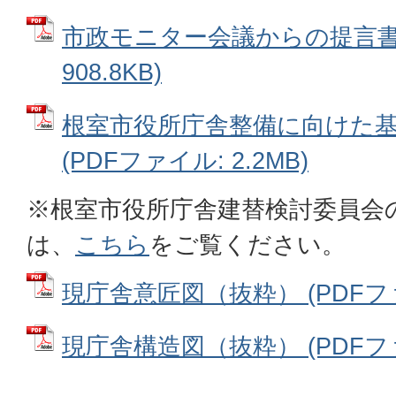
市政モニター会議からの提言書 
908.8KB)
根室市役所庁舎整備に向けた
(PDFファイル: 2.2MB)
※根室市役所庁舎建替検討委員会
は、
こちら
をご覧ください。
現庁舎意匠図（抜粋） (PDFファイ
現庁舎構造図（抜粋） (PDFファイ