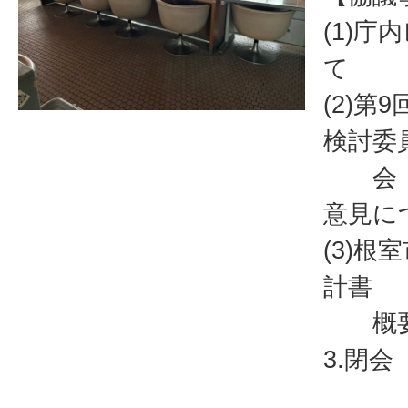
(1)
て
(2)第
検討委
会（
意見に
(3)
計書
概要
3.閉会