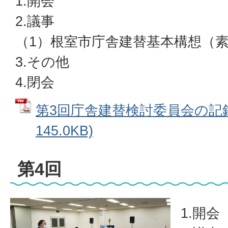
1.開会
2.議事
（1）根室市庁舎建替基本構想（
3.その他
4.閉会
第3回庁舎建替検討委員会の記録 
145.0KB)
第4回
1.開会