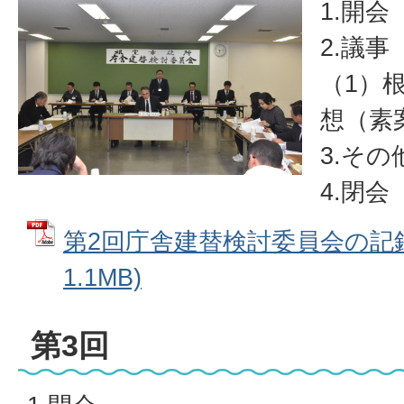
1.開会
2.議事
（1）
想（素
3.その
4.閉会
第2回庁舎建替検討委員会の記録 
1.1MB)
第3回