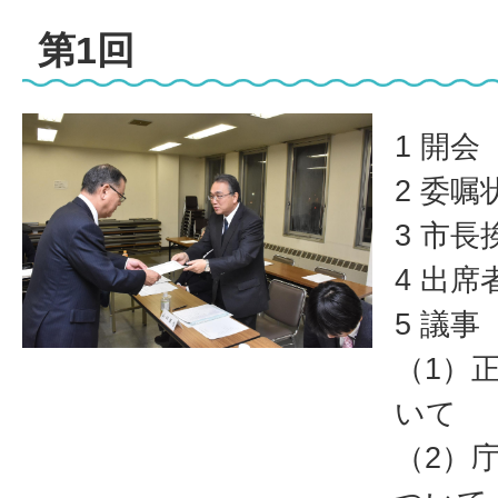
第1回
1 開会
2 委嘱
3 市長
4 出席
5 議事
（1）
いて
（2）