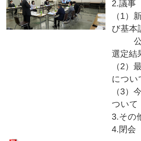
2.議事
（1）
び基本
公募
選定結
（2）
につい
（3）
ついて
3.その
4.閉会