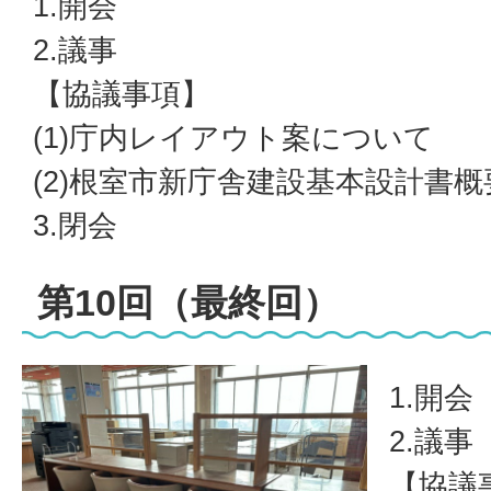
1.開会
2.議事
【協議事項】
(1)庁内レイアウト案について
(2)根室市新庁舎建設基本設計書
3.閉会
第10回（最終回）
1.開会
2.議事
【協議