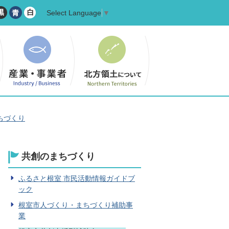
Select Language
▼
ちづくり
共創のまちづくり
ふるさと根室 市民活動情報ガイドブ
ック
根室市人づくり・まちづくり補助事
業