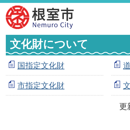
文化財について
国指定文化財
市指定文化財
更