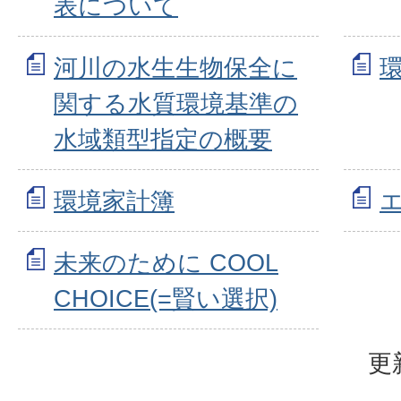
表について
河川の水生生物保全に
関する水質環境基準の
水域類型指定の概要
環境家計簿
未来のために COOL
CHOICE(=賢い選択)
更