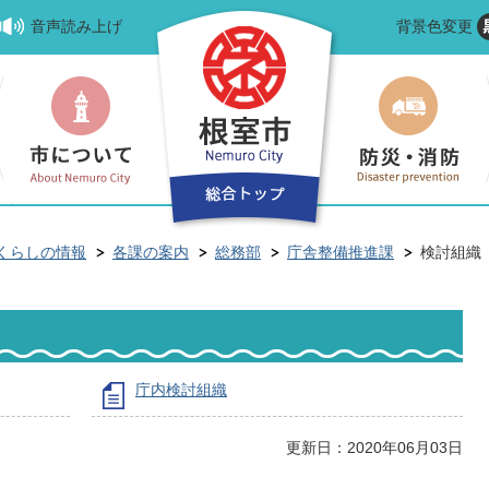
音声読み上げ
背景色変更
くらしの情報
各課の案内
総務部
庁舎整備推進課
検討組織
庁内検討組織
更新日：2020年06月03日