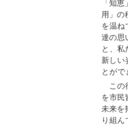
「知恵
用」の
を温ね
達の思
と、私
新しい
とがで
この待
を市民
未来を
り組ん