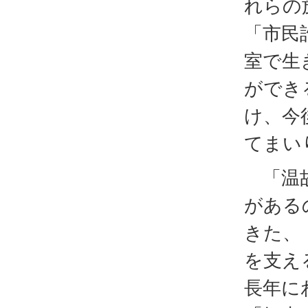
れらの
「市民
室で生
ができ
け、今
てまい
「温故
がある
きた、
を支え
長年に