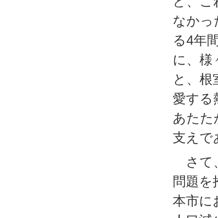
ど、こ
なかっ
る4年
に、様
と、根
愛する
あたた
支えで
さて、
問題を
本市に