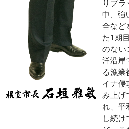
りブラ
中、強
全など
た1期
のない
洋沿岸
る漁業
イナ侵
み上げ
れ、平
し続け