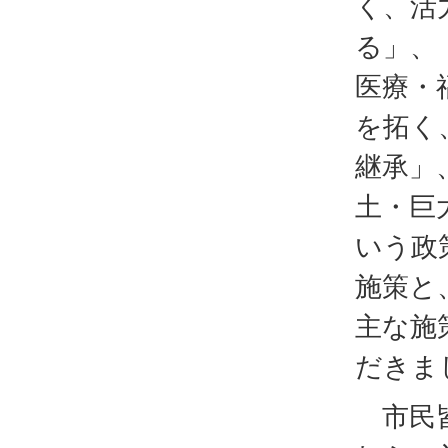
く、活
る」、
医療・
を拓く
継承」
土・巨
いう政
施策と
主な施
だきま
市民皆