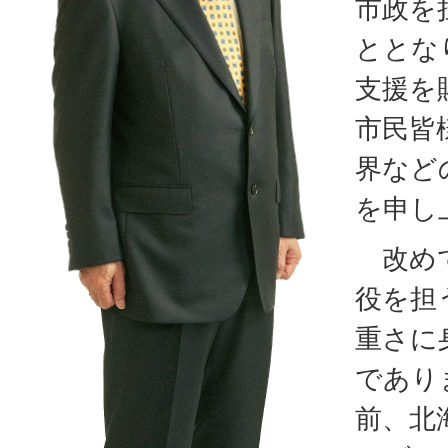
市政を
ととな
支援を
市民皆
界など
を申し
改めて
役を担
重さに
であり
前、北