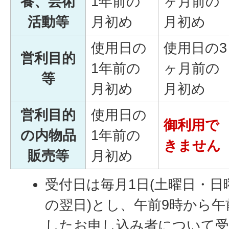
養、芸術
1年前の
ヶ月前の
活動等
月初め
月初め
使用日の
使用日の3
営利目的
1年前の
ヶ月前の
等
月初め
月初め
営利目的
使用日の
御利用で
の内物品
1年前の
きません
販売等
月初め
受付日は毎月1日(土曜日・
の翌日)とし、午前9時から午
したお申し込み者について受