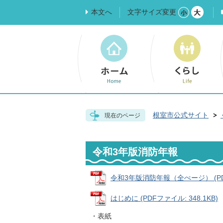
本文へ
文字サイズ変更
根室市公式サイト
現在のページ
令和3年版消防年報
令和3年版消防年報（全ぺージ） (PDF
はじめに (PDFファイル: 348.1KB)
・表紙