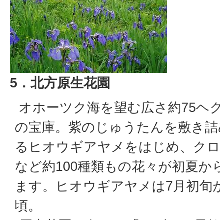
5．北方原生花園
オホーツク海を望む広さ約75ヘ
の宝庫。紫のじゅうたんを敷き詰
るヒオウギアヤメをはじめ、ク
など約100種類もの花々が初夏か
ます。ヒオウギアヤメは7月初旬
頃。