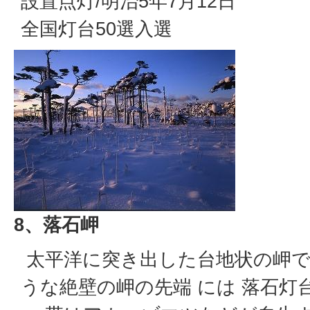
設置点灯/明治5年7月12日
全国灯台50選入選
8、落石岬
太平洋に突き出した台地状の岬で
うな絶壁の岬の先端 には 落石灯