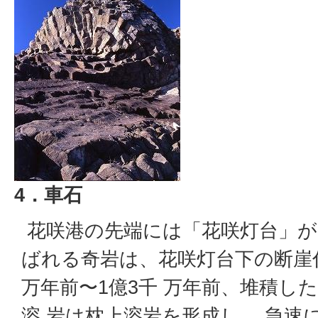
4．車石
花咲港の先端には「花咲灯台」が
ばれる奇岩は、花咲灯台下の断崖
万年前〜1億3千 万年前、堆積し
溶 岩は枕上溶岩を形成し 、急速