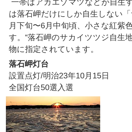
一帯はアカエゾマツなどが自生
は落石岬だけにしか自生しない「
月下旬〜6月中旬頃、小さな紅紫
す。“落石岬のサカイツツジ自生地
物に指定されています。
落石岬灯台
設置点灯/明治23年10月15日
全国灯台50選入選