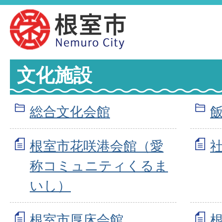
文化施設
総合文化会館
根室市花咲港会館（愛
称コミュニティくるま
いし）
根室市厚床会館