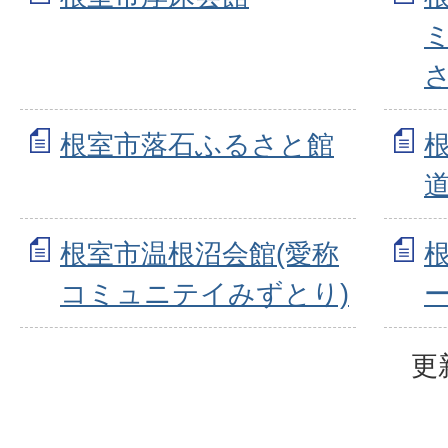
さ
根室市落石ふるさと館
根室市温根沼会館(愛称
コミュニテイみずとり)
更