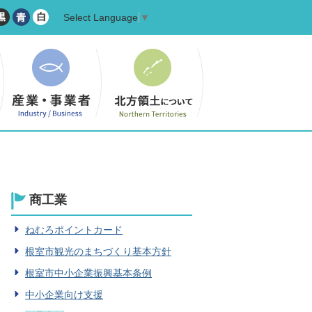
Select Language
▼
商工業
ねむろポイントカード
根室市観光のまちづくり基本方針
根室市中小企業振興基本条例
中小企業向け支援