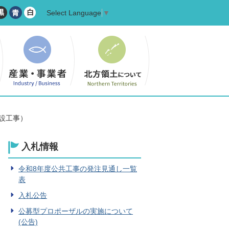
Select Language
▼
設工事）
入札情報
令和8年度公共工事の発注見通し一覧
表
入札公告
公募型プロポーザルの実施について
(公告)