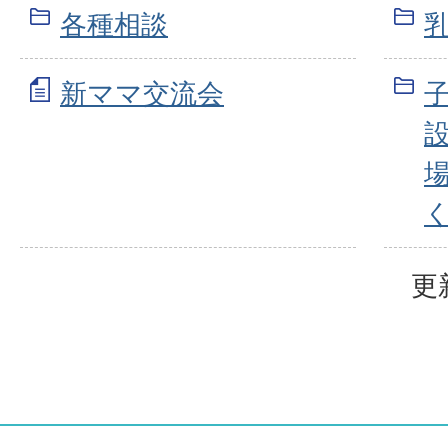
各種相談
新ママ交流会
更