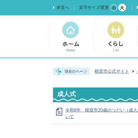
本文へ
文字サイズ変更
根室市公式サイト
現在のページ
成人式
令和8年 根室市20歳のつどい（成
いて