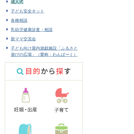
成人式
子ども安全ネット
各種相談
乳幼児健康診査・相談
新ママ交流会
子ども向け屋内遊戯施設「ふるさと
遊びの広場」（愛称：わんぱーく）