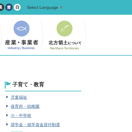
Select Language
▼
子育て・教育
児童福祉
保育所・幼稚園
小・中学校
奨学金・就学資金貸付制度