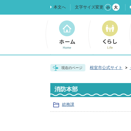
本文へ
文字サイズ変更
根室市公式サイト
現在のページ
消防本部
総務課