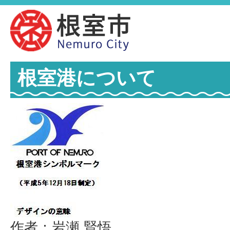
根室港について
作者：岩瀬 賢悟