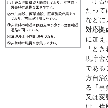
庁舎の
たって
などに
対応拠
に加え
「とき
現庁舎
である
方自治
る「事
又は変
は、
住