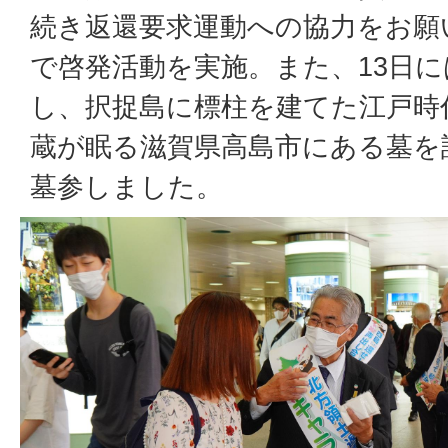
続き返還要求運動への協力をお願
で啓発活動を実施。また、13日
し、択捉島に標柱を建てた江戸時
蔵が眠る滋賀県高島市にある墓を
墓参しました。