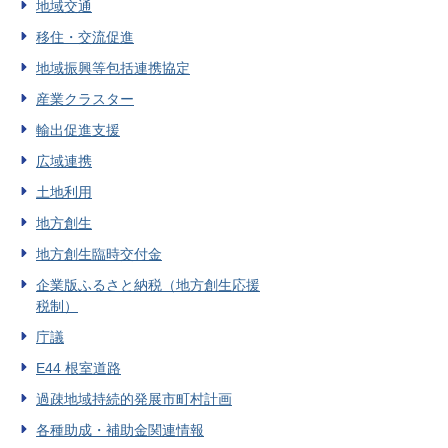
地域交通
移住・交流促進
地域振興等包括連携協定
産業クラスター
輸出促進支援
広域連携
土地利用
地方創生
地方創生臨時交付金
企業版ふるさと納税（地方創生応援
税制）
庁議
E44 根室道路
過疎地域持続的発展市町村計画
各種助成・補助金関連情報