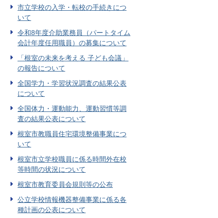
市立学校の入学・転校の手続きにつ
いて
令和8年度介助業務員（パートタイム
会計年度任用職員）の募集について
「根室の未来を考える 子ども会議」
の報告について
全国学力・学習状況調査の結果公表
について
全国体力・運動能力、運動習慣等調
査の結果公表について
根室市教職員住宅環境整備事業につ
いて
根室市立学校職員に係る時間外在校
等時間の状況について
根室市教育委員会規則等の公布
公立学校情報機器整備事業に係る各
種計画の公表について