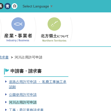
Select Language
▼
請求書
河川占用許可申請
申請書・請求書
道路占用許可申請 ・ 私費工事施工承
認願
公園使用許可申請
河川占用許可申請
工事・委託業務請求書