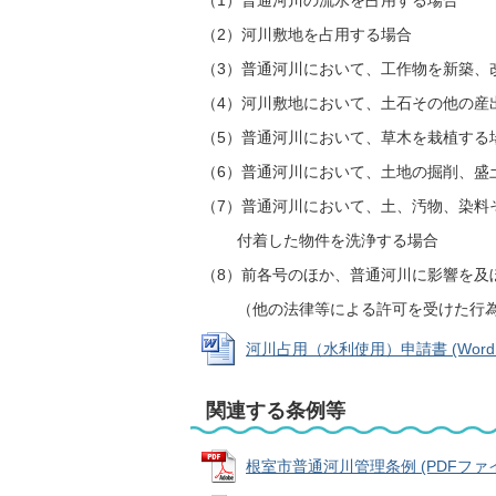
（1）普通河川の流水を占用する場合
（2）河川敷地を占用する場合
（3）普通河川において、工作物を新築、
（4）河川敷地において、土石その他の産
（5）普通河川において、草木を栽植する
（6）普通河川において、土地の掘削、盛
（7）普通河川において、土、汚物、染料
付着した物件を洗浄する場合
（8）前各号のほか、普通河川に影響を及
（他の法律等による許可を受けた行為
河川占用（水利使用）申請書 (Wordファ
関連する条例等
根室市普通河川管理条例 (PDFファイル: