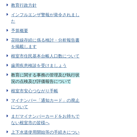
教育行政方針
インフルエンザ警報が発令されまし
た
予算概要
花咲線存続に係る検討・分析報告書
を掲載します
根室市住民基本台帳人口数について
歯周疾患検診を受けましょう
教育に関する事務の管理及び執行状
況の点検及び評価報告について
根室市安心つながり手帳
マイナンバー「通知カード」の廃止
について
まだマイナンバーカードをお持ちで
ない根室市の皆様へ
上下水道使用開始等の手続きについ