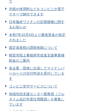
て
市税や使用料などをコンビニや電子
マネーで納付できます
日本脳炎ワクチンの定期接種に関す
るお知らせ
令和7年10月4日より最低賃金が改定
されました
固定資産税の課税免除について
根室市陸上養殖研究促進支援事業補
助金のご案内
各企業・団体に出張してマイナンバ
ーカードの交付申請を受付していま
す
コンビニ交付サービスについて
地域包括支援センター業務員（フル
タイム会計年度任用職員）を募集し
ています