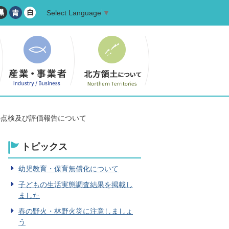
Select Language
▼
の点検及び評価報告について
トピックス
幼児教育・保育無償化について
子どもの生活実態調査結果を掲載し
ました
春の野火・林野火災に注意しましょ
う