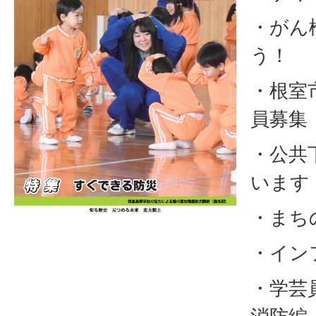
・がん
う！
・根室
員募集
・公共
います
・まち
・イン
・学芸