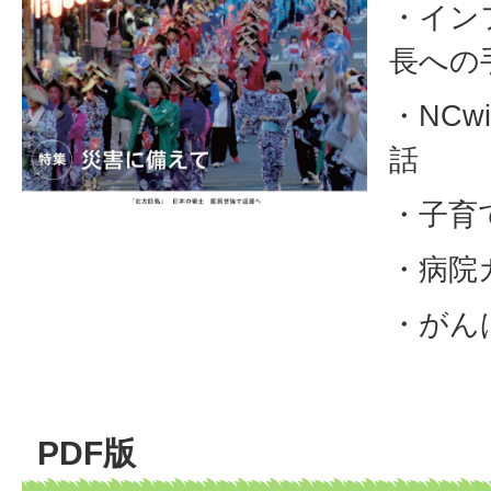
・イン
長への
・NCw
話
・子育
・病院
・がん
PDF版