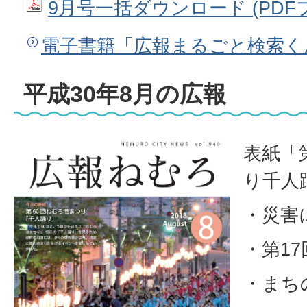
9月号一括ダウンロード (PDFファ
電子書籍「広報まるごと検索く
平成30年8月の広報
表紙「
り千人
・災害
・第1
・まち