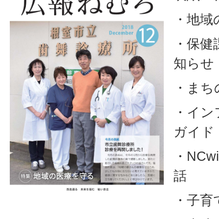
・地域
・保健
知らせ
・まち
・イン
ガイド
・NCw
話
・子育