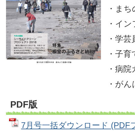
・まち
・イン
・学芸
・子育
・病院
・がん
PDF版
7月号一括ダウンロード (PDFファ