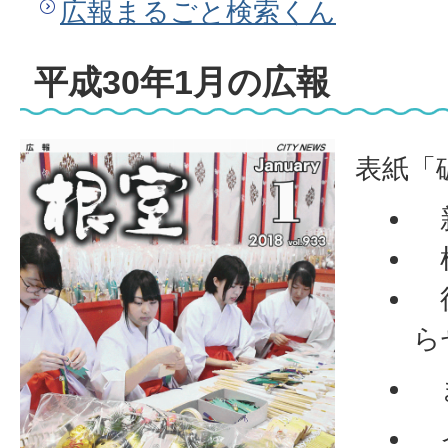
広報まるごと検索くん
平成30年1月の広報
表紙「
新
根
後
ら
ま
イ