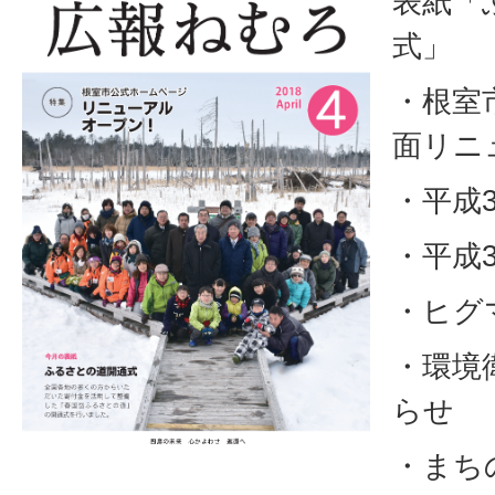
表紙「
式」
・根室
面リニ
・平成
・平成
・ヒグ
・環境
らせ
・まち