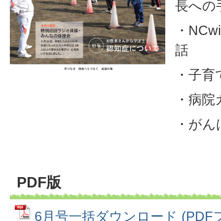
長への
・NCw
話
・子育
・病院
・がん
PDF版
6月号一括ダウンロード (PDFファ