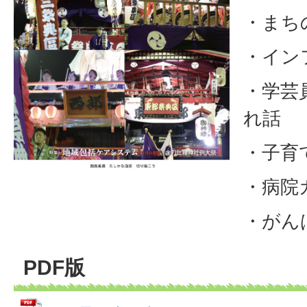
・まち
・イン
・学芸
れ話
・子育
・病院
・がん
PDF版