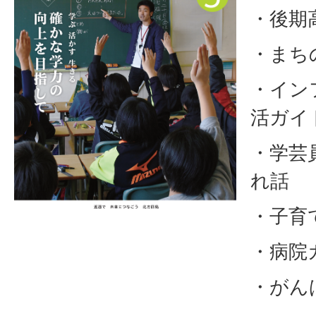
・後期
・まち
・イン
活ガイ
・学芸
れ話
・子育
・病院
・がん