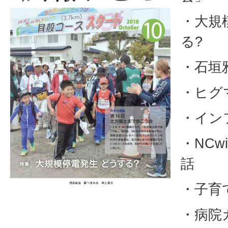
・大規
る?
・石垣
・ヒグマ
・イン
・NCw
話
・子育
・病院