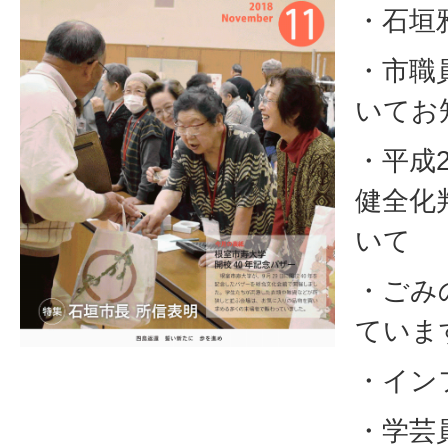
・石垣
・市職
いてお
・平成
健全化
いて
・ごみ
ていま
・イン
・学芸