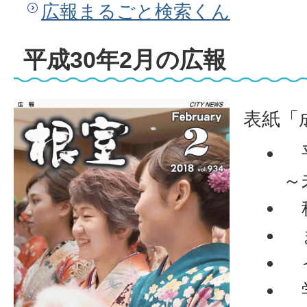
広報まるごと検索くん
平成30年2月の広報
表紙「
平
～
税
ま
イ
学