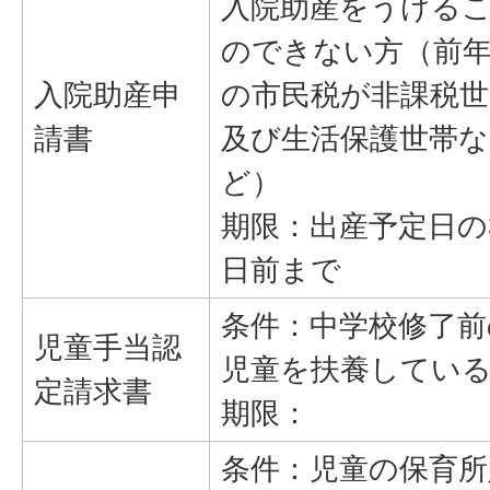
入院助産をうける
のできない方（前
入院助産申
の市民税が非課税世
請書
及び生活保護世帯な
ど）
期限：出産予定日の
日前まで
条件：中学校修了前
児童手当認
児童を扶養してい
定請求書
期限：
条件：児童の保育所