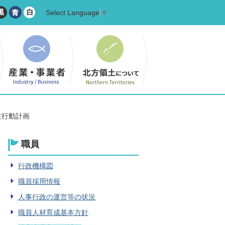
Select Language
▼
主行動計画
職員
行政機構図
職員採用情報
人事行政の運営等の状況
職員人材育成基本方針