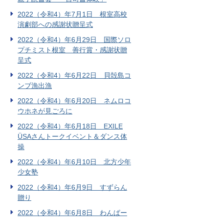
2022（令和4）年7月1日 根室高校
演劇部への感謝状贈呈式
2022（令和4）年6月29日 国際ソロ
プチミスト根室 善行賞・感謝状贈
呈式
2022（令和4）年6月22日 貝殻島コ
ンブ漁出漁
2022（令和4）年6月20日 ネムロコ
ウホネが見ごろに
2022（令和4）年6月18日 EXILE
ÜSAさんトークイベント＆ダンス体
操
2022（令和4）年6月10日 北方少年
少女塾
2022（令和4）年6月9日 すずらん
贈り
2022（令和4）年6月8日 わんぱー