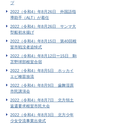
プ
2022（令和4）年8月26日 外国語指
導助手（ALT）が着任
2022（令和4）年8月26日 サンマ大
型船初水揚げ
2022（令和4）年8月15日 第40回根
室市戦没者追悼式
2022（令和4）年8月12日ー15日 駒
苫野球部根室合宿
2022（令和4）年8月5日 ホッカイ
エビ種苗放流
2022（令和4）年8月9日 歯舞湿原
市民講演会
2022（令和4）年8月7日 北方領土
返還要求根室市民大会
2022（令和4）年8月3日 北方少年
少女交流事業出発式