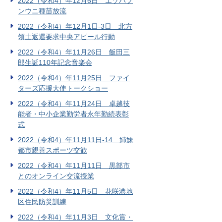
2022（令和4）年12月6日 エゾバフ
ンウニ種苗放流
2022（令和4）年12月1日-3日 北方
領土返還要求中央アピール行動
2022（令和4）年11月26日 飯田三
郎生誕110年記念音楽会
2022（令和4）年11月25日 ファイ
ターズ応援大使トークショー
2022（令和4）年11月24日 卓越技
能者・中小企業勤労者永年勤続表彰
式
2022（令和4）年11月11日-14 姉妹
都市親善スポーツ交歓
2022（令和4）年11月11日 黒部市
とのオンライン交流授業
2022（令和4）年11月5日 花咲港地
区住民防災訓練
2022（令和4）年11月3日 文化賞・