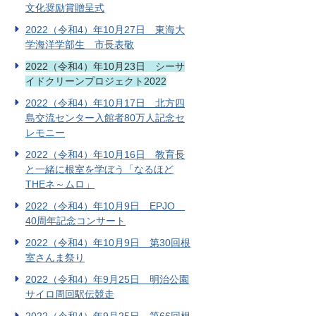
文化奨励賞贈呈式
2022（令和4）年10月27日 東海大
学海洋学部生 市長表敬
2022（令和4）年10月23日 シーサ
イドクリーンプロジェクト2022
2022（令和4）年10月17日 北方四
島交流センター入館者80万人記念セ
レモニー
2022（令和4）年10月16日 教育長
と一緒に根室を学ぼう「なるほど
THEネ～ムロ」
2022（令和4）年10月9日 EPJO
40周年記念コンサート
2022（令和4）年10月9日 第30回根
室さんま祭り
2022（令和4）年9月25日 明治公園
サイロ周回駅伝競走