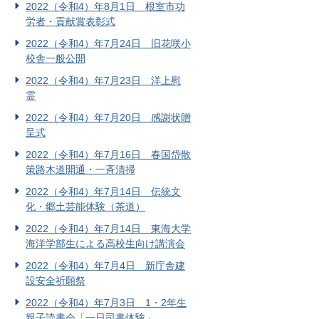
2022（令和4）年8月1日 根室市功
労者・貢献賞表彰式
2022（令和4）年7月24日 旧花咲小
校舎一般公開
2022（令和4）年7月23日 洋上慰
霊
2022（令和4）年7月20日 感謝状贈
呈式
2022（令和4）年7月16日 春国岱散
策路木道開通・一斉清掃
2022（令和4）年7月14日 伝統文
化・郷土芸能体験（茶道）
2022（令和4）年7月14日 東海大学
海洋学部生による高校生向け講演会
2022（令和4）年7月4日 新庁舎建
設安全祈願祭
2022（令和4）年7月3日 1・2年生
親子読書会「一日司書体験」