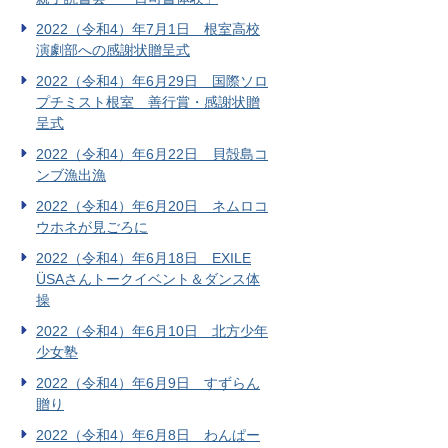
2022（令和4）年7月1日 根室高校
演劇部への感謝状贈呈式
2022（令和4）年6月29日 国際ソロ
プチミスト根室 善行賞・感謝状贈
呈式
2022（令和4）年6月22日 貝殻島コ
ンブ漁出漁
2022（令和4）年6月20日 ネムロコ
ウホネが見ごろに
2022（令和4）年6月18日 EXILE
ÜSAさんトークイベント＆ダンス体
操
2022（令和4）年6月10日 北方少年
少女塾
2022（令和4）年6月9日 すずらん
贈り
2022（令和4）年6月8日 わんぱー