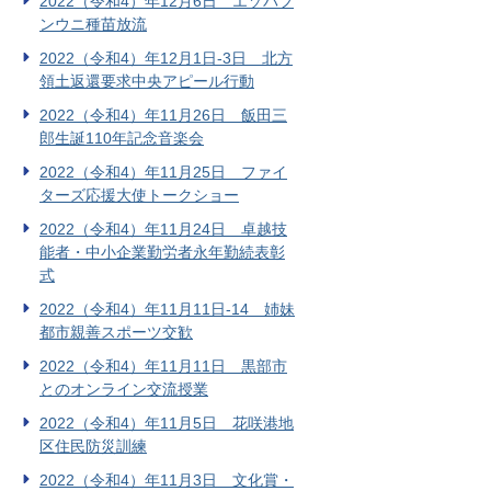
2022（令和4）年12月6日 エゾバフ
ンウニ種苗放流
2022（令和4）年12月1日-3日 北方
領土返還要求中央アピール行動
2022（令和4）年11月26日 飯田三
郎生誕110年記念音楽会
2022（令和4）年11月25日 ファイ
ターズ応援大使トークショー
2022（令和4）年11月24日 卓越技
能者・中小企業勤労者永年勤続表彰
式
2022（令和4）年11月11日-14 姉妹
都市親善スポーツ交歓
2022（令和4）年11月11日 黒部市
とのオンライン交流授業
2022（令和4）年11月5日 花咲港地
区住民防災訓練
2022（令和4）年11月3日 文化賞・