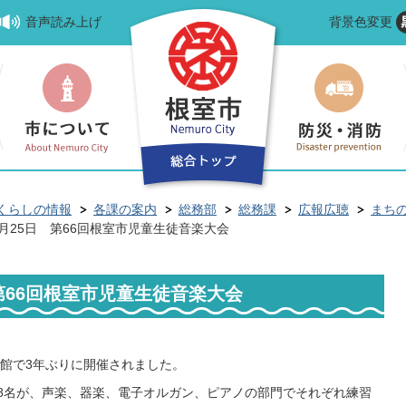
音声読み上げ
背景色変更
くらしの情報
各課の案内
総務部
総務課
広報広聴
まち
9月25日 第66回根室市児童生徒音楽大会
 第66回根室市児童生徒音楽大会
館で3年ぶりに開催されました。
18名が、声楽、器楽、電子オルガン、ピアノの部門でそれぞれ練習