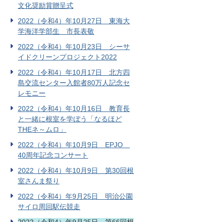
文化奨励賞贈呈式
2022（令和4）年10月27日 東海大
学海洋学部生 市長表敬
2022（令和4）年10月23日 シーサ
イドクリーンプロジェクト2022
2022（令和4）年10月17日 北方四
島交流センター入館者80万人記念セ
レモニー
2022（令和4）年10月16日 教育長
と一緒に根室を学ぼう「なるほど
THEネ～ムロ」
2022（令和4）年10月9日 EPJO
40周年記念コンサート
2022（令和4）年10月9日 第30回根
室さんま祭り
2022（令和4）年9月25日 明治公園
サイロ周回駅伝競走