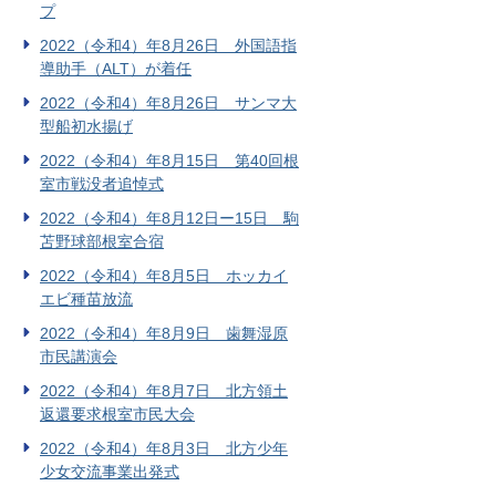
プ
2022（令和4）年8月26日 外国語指
導助手（ALT）が着任
2022（令和4）年8月26日 サンマ大
型船初水揚げ
2022（令和4）年8月15日 第40回根
室市戦没者追悼式
2022（令和4）年8月12日ー15日 駒
苫野球部根室合宿
2022（令和4）年8月5日 ホッカイ
エビ種苗放流
2022（令和4）年8月9日 歯舞湿原
市民講演会
2022（令和4）年8月7日 北方領土
返還要求根室市民大会
2022（令和4）年8月3日 北方少年
少女交流事業出発式