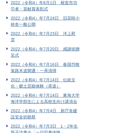
2022（令和4）年8月1日 根室市功
労者・貢献賞表彰式
2022（令和4）年7月24日 旧花咲小
校舎一般公開
2022（令和4）年7月23日 洋上慰
霊
2022（令和4）年7月20日 感謝状贈
呈式
2022（令和4）年7月16日 春国岱散
策路木道開通・一斉清掃
2022（令和4）年7月14日 伝統文
化・郷土芸能体験（茶道）
2022（令和4）年7月14日 東海大学
海洋学部生による高校生向け講演会
2022（令和4）年7月4日 新庁舎建
設安全祈願祭
2022（令和4）年7月3日 1・2年生
親子読書会「一日司書体験」