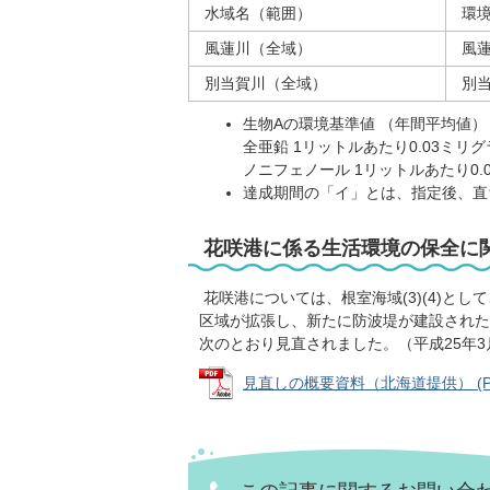
水域名（範囲）
環
風蓮川（全域）
風
別当賀川（全域）
別当
生物Aの環境基準値 （年間平均値）
全亜鉛 1リットルあたり0.03ミリ
ノニフェノール 1リットルあたり0.
達成期間の「イ」とは、指定後、直
花咲港に係る生活環境の保全に
花咲港については、根室海域(3)(4)と
区域が拡張し、新たに防波堤が建設された
次のとおり見直されました。（平成25年3
見直しの概要資料（北海道提供） (PDF