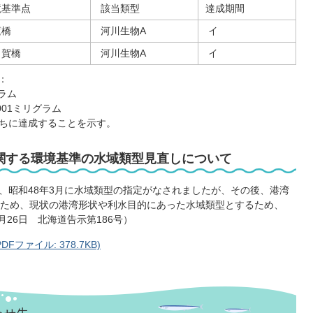
境基準点
該当類型
達成期間
蓮橋
河川生物A
イ
賀橋
河川生物A
イ
：
グラム
001ミリグラム
ちに達成することを示す。
関する環境基準の水域類型見直しについて
して、昭和48年3月に水域類型の指定がなされましたが、その後、港湾
ため、現状の港湾形状や利水目的にあった水域類型とするため、
月26日 北海道告示第186号）
ファイル: 378.7KB)