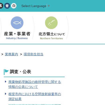
Select Language
▼
業務案内
環境衛生担当
調査・公表
廃棄物処理施設の維持管理に関する
情報の公表について
根室市内における空間放射線量率の
測定結果