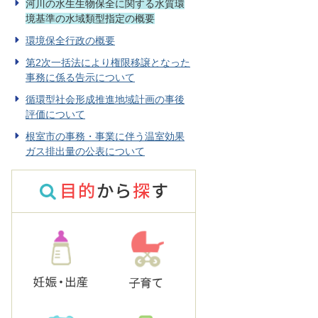
河川の水生生物保全に関する水質環
境基準の水域類型指定の概要
環境保全行政の概要
第2次一括法により権限移譲となった
事務に係る告示について
循環型社会形成推進地域計画の事後
評価について
根室市の事務・事業に伴う温室効果
ガス排出量の公表について