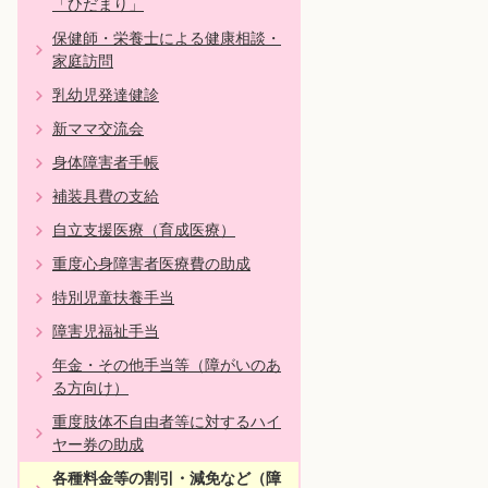
「ひだまり」
保健師・栄養士による健康相談・
家庭訪問
乳幼児発達健診
新ママ交流会
身体障害者手帳
補装具費の支給
自立支援医療（育成医療）
重度心身障害者医療費の助成
特別児童扶養手当
障害児福祉手当
年金・その他手当等（障がいのあ
る方向け）
重度肢体不自由者等に対するハイ
ヤー券の助成
各種料金等の割引・減免など（障