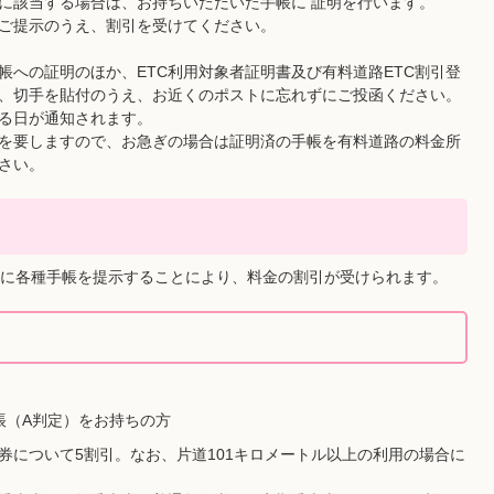
に該当する場合は、お持ちいただいた手帳に 証明を行います。
ご提示のうえ、割引を受けてください。
帳への証明のほか、ETC利用対象者証明書及び有料道路ETC割引登
、切手を貼付のうえ、お近くのポストに忘れずにご投函ください。
なる日が通知されます。
数を要しますので、お急ぎの場合は証明済の手帳を有料道路の料金所
さい。
に各種手帳を提示することにより、料金の割引が受けられます。
帳（A判定）をお持ちの方
券について5割引。なお、片道101キロメートル以上の利用の場合に