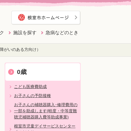
ク
施設を探す
急病などのとき
障がいのある方向け）
0歳
こども医療費助成
お子さんの予防接種
お子さんの補聴器購入･修理費用の
一部を助成します(軽度・中等度難
聴児補聴器購入費等助成事業)
根室市児童デイサービスセンター