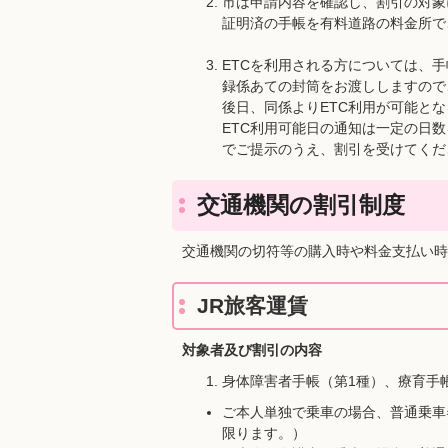
市は申請内容を確認し、割引の対象
証明済の手帳を有料道路の料金所で
ETCを利用される方については、手
録係あての封筒をお渡ししますので
後日、同係よりETC利用が可能と
ETC利用可能日の通知は一定の日
でご提示のうえ、割引を受けてくだ
交通機関の割引制度
交通機関の切符等の購入時や料金支払い時
JR旅客運賃
対象者
及び割引の内容
身体障害者手帳（第1種）、療育手
ご本人単独で乗車の場合、普通乗車
限ります。）