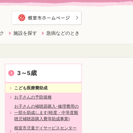
ク
施設を探す
急病などのとき
3～5歳
こども医療費助成
お子さんの予防接種
お子さんの補聴器購入･修理費用の
一部を助成します(軽度・中等度難
聴児補聴器購入費等助成事業)
根室市児童デイサービスセンター