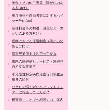
年金・その他手当等（障がいのあ
る方向け）
重度肢体不自由者等に対するハイ
ヤー券の助成
各種料金等の割引・減免など（障
がいのある方向け）
税制における優遇制度（障がいの
ある方向け）
障害児通所支援利用の手続き
市内の障害福祉サービス・障害児
通所支援事業所
小児慢性特定疾病児童等日常生活
用具の給付
ひとりで悩まずにペアレントメン
ターに相談しませんか？
根室市「ことばの相談」のご案内