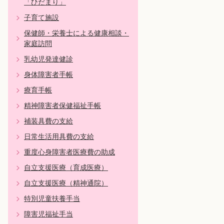
「ひだまり」
子育て施設
保健師・栄養士による健康相談・
家庭訪問
乳幼児発達健診
身体障害者手帳
療育手帳
精神障害者保健福祉手帳
補装具費の支給
日常生活用具費の支給
重度心身障害者医療費の助成
自立支援医療（育成医療）
自立支援医療（精神通院）
特別児童扶養手当
障害児福祉手当